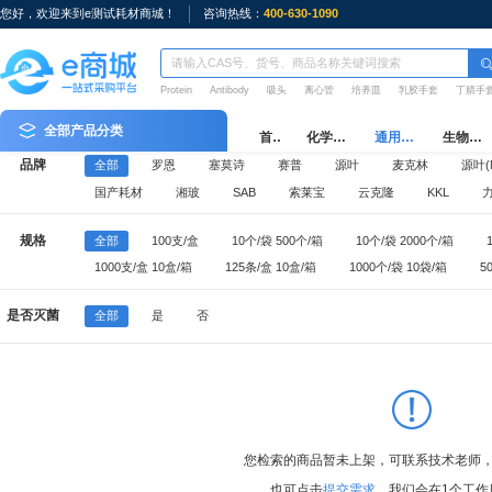
您好，欢迎来到e测试耗材商城！
咨询热线：
400-630-1090
Protein
Antibody
吸头
离心管
培养皿
乳胶手套
丁腈手
全部产品分类
首页
化学试剂
通用耗材
生物耗材
品牌
全部
罗恩
塞莫诗
赛普
源叶
麦克林
源叶(M
国产耗材
湘玻
SAB
索莱宝
云克隆
KKL
e测试周边
规格
全部
100支/盒
10个/袋 500个/箱
10个/袋 2000个/箱
1000支/盒 10盒/箱
125条/盒 10盒/箱
1000个/袋 10袋/箱
5
100个/袋 5袋/盒 10盒/箱
10个/袋 1000个/箱
500个/袋 10袋/箱
是否灭菌
全部
是
否
50个/袋 10袋/箱
25个/袋 20袋/箱
50个/箱
1000支/袋 5袋/
96支/盒 10盒/中盒 50盒/箱
50只/盒 20盒/箱
100只/盒 10盒/箱
您检索的商品暂未上架，可联系技术老师
也可点击
提交需求
，我们会在1个工作