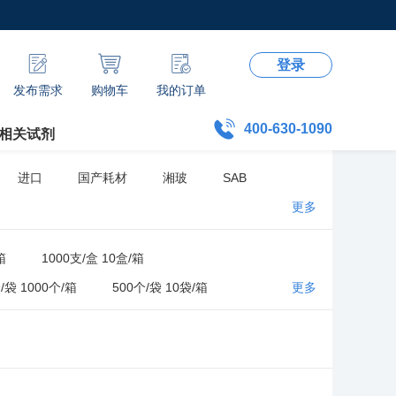
登录
发布需求
购物车
我的订单
400-630-1090
相关试剂
进口
国产耗材
湘玻
SAB
更多
箱
1000支/盒 10盒/箱
/袋 1000个/箱
500个/袋 10袋/箱
更多
/袋 5袋/箱
1000支/袋 20袋/箱
0盒/箱