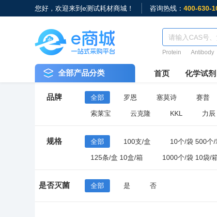
您好，欢迎来到e测试耗材商城！
咨询热线：
400-630-1
Protein
Antibody
全部产品分类
首页
化学试剂
品牌
全部
罗恩
塞莫诗
赛普
索莱宝
云克隆
KKL
力辰
规格
全部
100支/盒
10个/袋 500个
125条/盒 10盒/箱
1000个/袋 10袋/
100个/袋 10袋/箱
50个/袋 20袋/箱
是否灭菌
全部
是
否
96支/盒 10盒/中盒 50盒/箱
50只/盒 