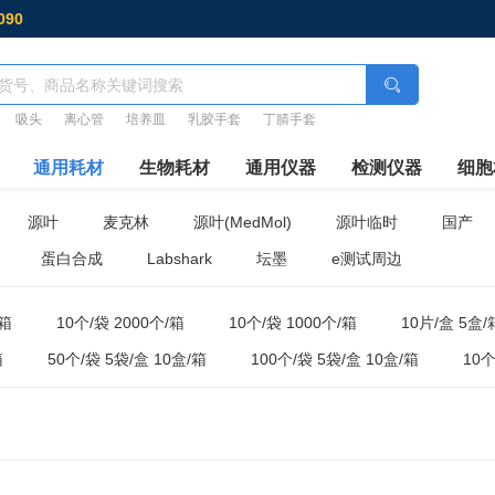
090
吸头
离心管
培养皿
乳胶手套
丁腈手套
通用耗材
生物耗材
通用仪器
检测仪器
细胞
源叶
麦克林
源叶(MedMol)
源叶临时
国产
蛋白合成
Labshark
坛墨
e测试周边
/箱
10个/袋 2000个/箱
10个/袋 1000个/箱
10片/盒 5盒/
箱
50个/袋 5袋/盒 10盒/箱
100个/袋 5袋/盒 10盒/箱
10个
50个/袋 10袋/箱
25个/袋 20袋/箱
50个/箱
1000支
20盒/箱
100只/盒 10盒/箱
500支/盒 8盒/箱
100个/盒 2