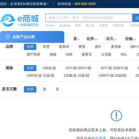
您好，欢迎来到e测试耗材商城！
咨询热线：
400-630-1090
Protein
Antibody
吸头
离心管
培养皿
乳胶手套
丁腈手
全部产品分类
首页
化学试剂
通用耗材
生物耗材
品牌
全部
罗恩
塞莫诗
赛普
源叶
麦克林
源叶(M
国产耗材
湘玻
SAB
索莱宝
云克隆
KKL
e测试周边
规格
全部
100支/盒
10个/袋 500个/箱
10个/袋 2000个/箱
1000支/盒 10盒/箱
125条/盒 10盒/箱
1000个/袋 10袋/箱
5
100个/袋 5袋/盒 10盒/箱
10个/袋 1000个/箱
500个/袋 10袋/箱
是否灭菌
全部
是
否
50个/袋 10袋/箱
25个/袋 20袋/箱
50个/箱
1000支/袋 5袋/
96支/盒 10盒/中盒 50盒/箱
50只/盒 20盒/箱
100只/盒 10盒/箱
您检索的商品暂未上架，可联系技术老师
也可点击
提交需求
，我们会在1个工作