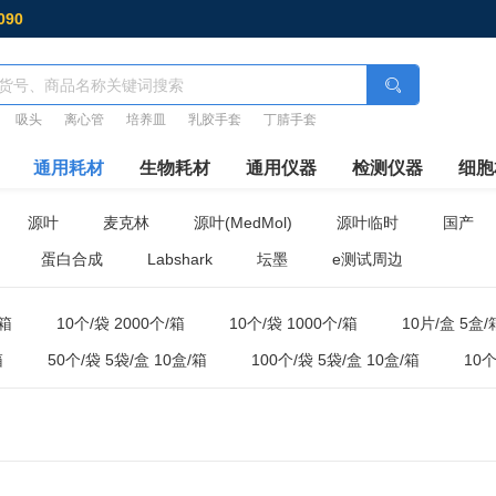
090
吸头
离心管
培养皿
乳胶手套
丁腈手套
通用耗材
生物耗材
通用仪器
检测仪器
细胞
源叶
麦克林
源叶(MedMol)
源叶临时
国产
蛋白合成
Labshark
坛墨
e测试周边
/箱
10个/袋 2000个/箱
10个/袋 1000个/箱
10片/盒 5盒/
箱
50个/袋 5袋/盒 10盒/箱
100个/袋 5袋/盒 10盒/箱
10个
50个/袋 10袋/箱
25个/袋 20袋/箱
50个/箱
1000支
20盒/箱
100只/盒 10盒/箱
500支/盒 8盒/箱
100个/盒 2