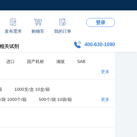
登录
发布需求
购物车
我的订单
400-630-1090
相关试剂
进口
国产耗材
湘玻
SAB
更多
箱
1000支/盒 10盒/箱
/袋 1000个/箱
500个/袋 10袋/箱
更多
/袋 5袋/箱
1000支/袋 20袋/箱
0盒/箱