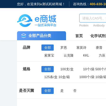
您好，欢迎来到e测试耗材商城！
咨询热线：
400-630-1
Protein
Antibody
全部产品分类
首页
化学试剂
品牌
全部
罗恩
塞莫诗
赛普
索莱宝
云克隆
KKL
力辰
规格
全部
100支/盒
10个/袋 500个
125条/盒 10盒/箱
1000个/袋 10袋/
100个/袋 10袋/箱
50个/袋 20袋/箱
是否灭菌
全部
是
否
96支/盒 10盒/中盒 50盒/箱
50只/盒 