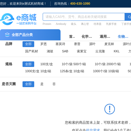
您好，欢迎来到e测试耗材商城！
咨询热线：
400-630-1090
Protein
Antibody
吸头
离心管
培养皿
乳胶手套
丁腈手
全部产品分类
首页
化学试剂
通用耗材
生物耗材
品牌
全部
罗恩
塞莫诗
赛普
源叶
麦克林
源叶(M
国产耗材
湘玻
SAB
索莱宝
云克隆
KKL
e测试周边
规格
全部
100支/盒
10个/袋 500个/箱
10个/袋 2000个/箱
1000支/盒 10盒/箱
125条/盒 10盒/箱
1000个/袋 10袋/箱
5
100个/袋 5袋/盒 10盒/箱
10个/袋 1000个/箱
500个/袋 10袋/箱
是否灭菌
全部
是
否
50个/袋 10袋/箱
25个/袋 20袋/箱
50个/箱
1000支/袋 5袋/
96支/盒 10盒/中盒 50盒/箱
50只/盒 20盒/箱
100只/盒 10盒/箱
您检索的商品暂未上架，可联系技术老师
也可点击
提交需求
，我们会在1个工作