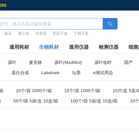
090
吸头
离心管
培养皿
乳胶手套
丁腈手套
通用耗材
生物耗材
通用仪器
检测仪器
细胞
源叶
麦克林
源叶(MedMol)
源叶临时
国产
蛋白合成
Labshark
坛墨
e测试周边
/箱
10个/袋 2000个/箱
10个/袋 1000个/箱
10片/盒 5盒/
箱
50个/袋 5袋/盒 10盒/箱
100个/袋 5袋/盒 10盒/箱
10个
50个/袋 10袋/箱
25个/袋 20袋/箱
50个/箱
1000支
20盒/箱
100只/盒 10盒/箱
500支/盒 8盒/箱
100个/盒 2