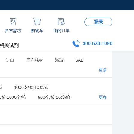
登录
发布需求
购物车
我的订单
400-630-1090
相关试剂
进口
国产耗材
湘玻
SAB
更多
箱
1000支/盒 10盒/箱
/袋 1000个/箱
500个/袋 10袋/箱
更多
/袋 5袋/箱
1000支/袋 20袋/箱
0盒/箱