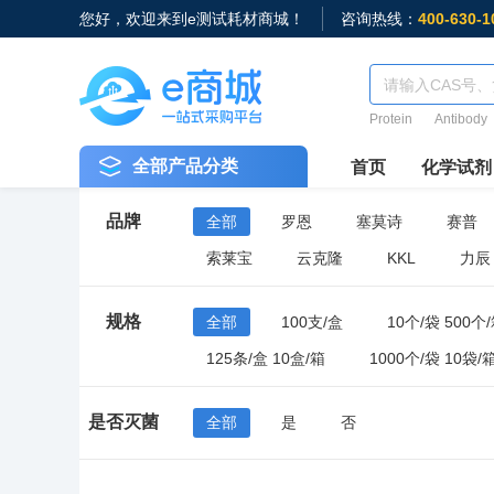
您好，欢迎来到e测试耗材商城！
咨询热线：
400-630-1
Protein
Antibody
全部产品分类
首页
化学试剂
品牌
全部
罗恩
塞莫诗
赛普
索莱宝
云克隆
KKL
力辰
规格
全部
100支/盒
10个/袋 500个
125条/盒 10盒/箱
1000个/袋 10袋/
100个/袋 10袋/箱
50个/袋 20袋/箱
是否灭菌
全部
是
否
96支/盒 10盒/中盒 50盒/箱
50只/盒 