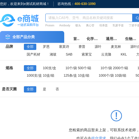
您好，欢迎来到e测试耗材商城！
咨询热线：
400-630-1090
Protein
Antibody
吸头
离心管
培养皿
乳胶手套
丁腈手
全部产品分类
首页
化学试剂
通用耗材
生物耗材
品牌
全部
罗恩
塞莫诗
赛普
源叶
麦克林
源叶(M
国产耗材
湘玻
SAB
索莱宝
云克隆
KKL
e测试周边
规格
全部
100支/盒
10个/袋 500个/箱
10个/袋 2000个/箱
1000支/盒 10盒/箱
125条/盒 10盒/箱
1000个/袋 10袋/箱
5
100个/袋 5袋/盒 10盒/箱
10个/袋 1000个/箱
500个/袋 10袋/箱
是否灭菌
全部
是
否
50个/袋 10袋/箱
25个/袋 20袋/箱
50个/箱
1000支/袋 5袋/
96支/盒 10盒/中盒 50盒/箱
50只/盒 20盒/箱
100只/盒 10盒/箱
您检索的商品暂未上架，可联系技术老师
也可点击
提交需求
，我们会在1个工作