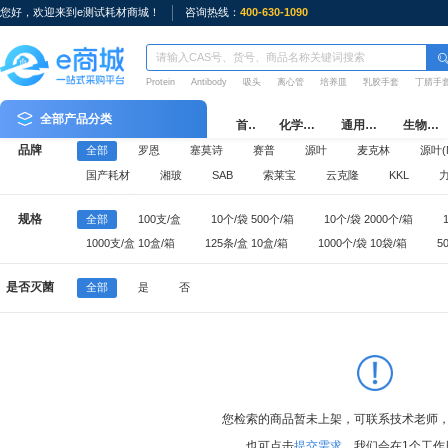
您好，欢迎来到e测试耗材商城！
咨询热线：
400-630-1090
Protein
Antibody
吸头
离心管
培养皿
乳胶手套
丁腈手
全部产品分类
首页
化学试剂
通用耗材
生物耗材
品牌
全部
罗恩
塞莫诗
赛普
源叶
麦克林
源叶(M
国产耗材
湘玻
SAB
索莱宝
云克隆
KKL
e测试周边
规格
全部
100支/盒
10个/袋 500个/箱
10个/袋 2000个/箱
1000支/盒 10盒/箱
125条/盒 10盒/箱
1000个/袋 10袋/箱
5
100个/袋 5袋/盒 10盒/箱
10个/袋 1000个/箱
500个/袋 10袋/箱
是否灭菌
全部
是
否
50个/袋 10袋/箱
25个/袋 20袋/箱
50个/箱
1000支/袋 5袋/
96支/盒 10盒/中盒 50盒/箱
50只/盒 20盒/箱
100只/盒 10盒/箱
您检索的商品暂未上架，可联系技术老师
也可点击
提交需求
，我们会在1个工作