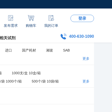
登录
发布需求
购物车
我的订单
400-630-1090
相关试剂
进口
国产耗材
湘玻
SAB
更多
箱
1000支/盒 10盒/箱
/袋 1000个/箱
500个/袋 10袋/箱
更多
/袋 5袋/箱
1000支/袋 20袋/箱
0盒/箱