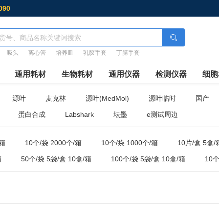
090
吸头
离心管
培养皿
乳胶手套
丁腈手套
通用耗材
生物耗材
通用仪器
检测仪器
细胞
源叶
麦克林
源叶(MedMol)
源叶临时
国产
蛋白合成
Labshark
坛墨
e测试周边
/箱
10个/袋 2000个/箱
10个/袋 1000个/箱
10片/盒 5盒/
箱
50个/袋 5袋/盒 10盒/箱
100个/袋 5袋/盒 10盒/箱
10个
50个/袋 10袋/箱
25个/袋 20袋/箱
50个/箱
1000支
20盒/箱
100只/盒 10盒/箱
500支/盒 8盒/箱
100个/盒 2