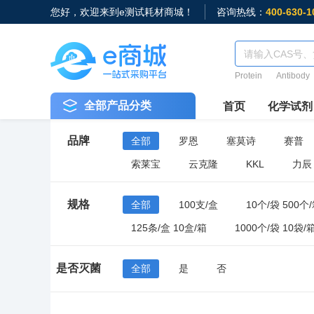
您好，欢迎来到e测试耗材商城！
咨询热线：
400-630-1
Protein
Antibody
全部产品分类
首页
化学试剂
品牌
全部
罗恩
塞莫诗
赛普
索莱宝
云克隆
KKL
力辰
规格
全部
100支/盒
10个/袋 500个
125条/盒 10盒/箱
1000个/袋 10袋/
100个/袋 10袋/箱
50个/袋 20袋/箱
是否灭菌
全部
是
否
96支/盒 10盒/中盒 50盒/箱
50只/盒 