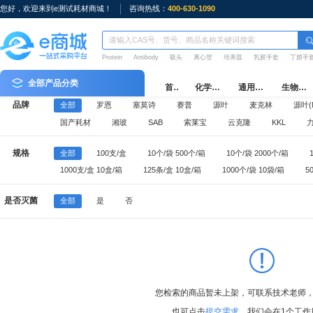
您好，欢迎来到e测试耗材商城！
咨询热线：
400-630-1090
Protein
Antibody
吸头
离心管
培养皿
乳胶手套
丁腈手
全部产品分类
首页
化学试剂
通用耗材
生物耗材
品牌
全部
罗恩
塞莫诗
赛普
源叶
麦克林
源叶(M
国产耗材
湘玻
SAB
索莱宝
云克隆
KKL
e测试周边
规格
全部
100支/盒
10个/袋 500个/箱
10个/袋 2000个/箱
1000支/盒 10盒/箱
125条/盒 10盒/箱
1000个/袋 10袋/箱
5
100个/袋 5袋/盒 10盒/箱
10个/袋 1000个/箱
500个/袋 10袋/箱
是否灭菌
全部
是
否
50个/袋 10袋/箱
25个/袋 20袋/箱
50个/箱
1000支/袋 5袋/
96支/盒 10盒/中盒 50盒/箱
50只/盒 20盒/箱
100只/盒 10盒/箱
您检索的商品暂未上架，可联系技术老师
也可点击
提交需求
，我们会在1个工作