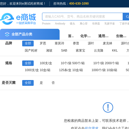
您好，欢迎来到e测试耗材商城！
咨询热线：
400-630-1090
Protein
Antibody
吸头
离心管
培养皿
乳胶手套
丁腈手
全部产品分类
首页
化学试剂
通用耗材
生物耗材
品牌
全部
罗恩
塞莫诗
赛普
源叶
麦克林
源叶(M
国产耗材
湘玻
SAB
索莱宝
云克隆
KKL
e测试周边
规格
全部
100支/盒
10个/袋 500个/箱
10个/袋 2000个/箱
1000支/盒 10盒/箱
125条/盒 10盒/箱
1000个/袋 10袋/箱
5
100个/袋 5袋/盒 10盒/箱
10个/袋 1000个/箱
500个/袋 10袋/箱
是否灭菌
全部
是
否
50个/袋 10袋/箱
25个/袋 20袋/箱
50个/箱
1000支/袋 5袋/
96支/盒 10盒/中盒 50盒/箱
50只/盒 20盒/箱
100只/盒 10盒/箱
您检索的商品暂未上架，可联系技术老师
也可点击
提交需求
，我们会在1个工作