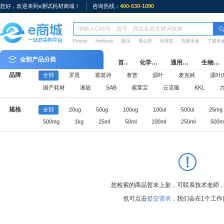
您好，欢迎来到e测试耗材商城！
咨询热线：
400-630-1090
Protein
Antibody
吸头
离心管
培养皿
乳胶手套
丁腈手
全部产品分类
首页
化学试剂
通用耗材
生物耗材
品牌
全部
罗恩
塞莫诗
赛普
源叶
麦克林
源叶(M
国产耗材
湘玻
SAB
索莱宝
云克隆
KKL
e测试周边
规格
全部
20ug
50ug
100ug
100ul
500ul
25mg
500mg
1kg
25ml
50ml
100ml
250ml
500m
您检索的商品暂未上架，可联系技术老师
也可点击
提交需求
，我们会在1个工作