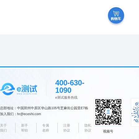
购物车
400-630-
1090
e测试服务热线
总部地址：中国郑州中原区华山路105号芝麻街公园里E7栋
加入我们：hr@eceshi.com
关于
新手
专属
注册
隐私
我们
帮助
老师
协议
协议
视频号