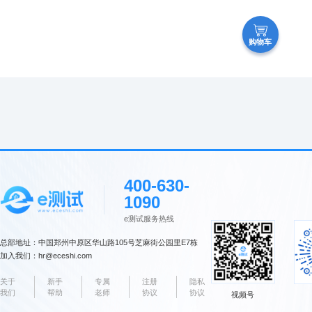
购物车
400-630-
1090
e测试服务热线
总部地址：中国郑州中原区华山路105号芝麻街公园里E7栋
加入我们：hr@eceshi.com
关于
新手
专属
注册
隐私
我们
帮助
老师
协议
协议
视频号