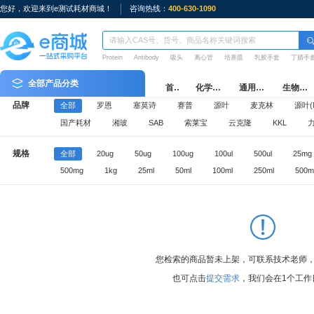
您好，欢迎来到e测试耗材商城！
咨询热线：
400-630-1090
Protein
Antibody
吸头
离心管
培养皿
乳胶手套
丁腈手
全部产品分类
首页
化学试剂
通用耗材
生物耗材
品牌
全部
罗恩
塞莫诗
赛普
源叶
麦克林
源叶(M
国产耗材
湘玻
SAB
索莱宝
云克隆
KKL
e测试周边
规格
全部
20ug
50ug
100ug
100ul
500ul
25mg
500mg
1kg
25ml
50ml
100ml
250ml
500m
您检索的商品暂未上架，可联系技术老师
也可点击
提交需求
，我们会在1个工作