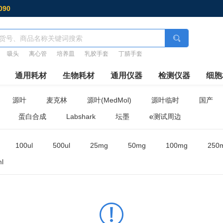
090
吸头
离心管
培养皿
乳胶手套
丁腈手套
通用耗材
生物耗材
通用仪器
检测仪器
细胞
源叶
麦克林
源叶(MedMol)
源叶临时
国产
蛋白合成
Labshark
坛墨
e测试周边
100ul
500ul
25mg
50mg
100mg
250
l