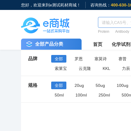
您好，欢迎来到e测试耗材商城！
咨询热线：
400-630-1
Protein
Antibody
全部产品分类
首页
化学试剂
品牌
全部
罗恩
塞莫诗
赛普
索莱宝
云克隆
KKL
力辰
规格
全部
20ug
50ug
100ug
50ml
100ml
250ml
500m