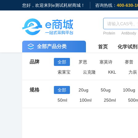
您好，欢迎来到e测试耗材商城！
咨询热线：
400-630-1
Protein
Antibody
全部产品分类
首页
化学试剂
品牌
全部
罗恩
塞莫诗
赛普
索莱宝
云克隆
KKL
力辰
规格
全部
20ug
50ug
100ug
50ml
100ml
250ml
500m