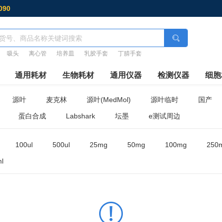
090
吸头
离心管
培养皿
乳胶手套
丁腈手套
通用耗材
生物耗材
通用仪器
检测仪器
细胞
源叶
麦克林
源叶(MedMol)
源叶临时
国产
蛋白合成
Labshark
坛墨
e测试周边
100ul
500ul
25mg
50mg
100mg
250
l