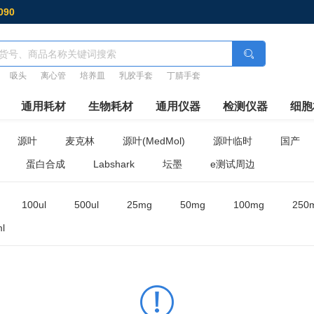
090
吸头
离心管
培养皿
乳胶手套
丁腈手套
通用耗材
生物耗材
通用仪器
检测仪器
细胞
源叶
麦克林
源叶(MedMol)
源叶临时
国产
蛋白合成
Labshark
坛墨
e测试周边
100ul
500ul
25mg
50mg
100mg
250
l