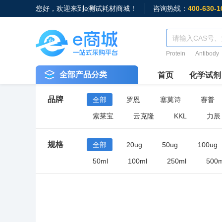
您好，欢迎来到e测试耗材商城！
咨询热线：
400-630-1
Protein
Antibody
全部产品分类
首页
化学试剂
品牌
全部
罗恩
塞莫诗
赛普
索莱宝
云克隆
KKL
力辰
规格
全部
20ug
50ug
100ug
50ml
100ml
250ml
500m