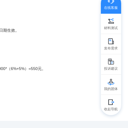
在线客服
材料测试
日期生效。
发布需求
（6%+5%）=550元。
投诉建议
我的团体
收起导航