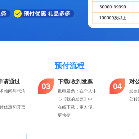
预付流程
申请通过
下载/收到发票
对
03
04
术顾问与您沟
数电发票：在个人中
发票
心【我的发票】中
公转
付优惠和开票
在线下载，更方便、
更快捷