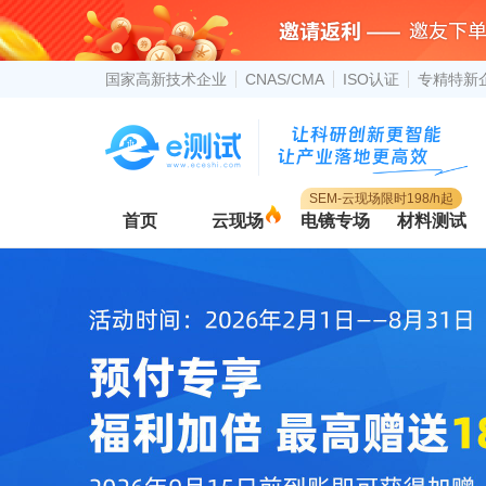
国家高新技术企业
CNAS/CMA
ISO认证
专精特新
SEM-云现场限时198/h起
首页
云现场
电镜专场
材料测试