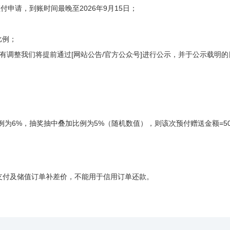
起预付申请，到账时间最晚至2026年9月15日；
比例；
有调整我们将提前通过[网站公告/官方公众号]进行公示，并于公示载明的
为6%，抽奖抽中叠加比例为5%（随机数值），则该次预付赠送金额=5000*
单支付及储值订单补差价，不能用于信用订单还款。