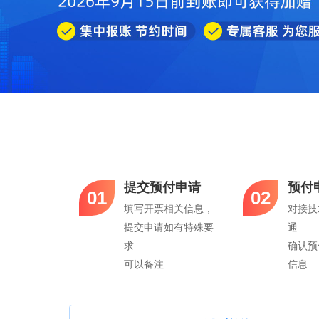
提交预付申请
预付
01
02
填写开票相关信息，
对接技
提交申请如有特殊要
通
求
确认预
可以备注
信息