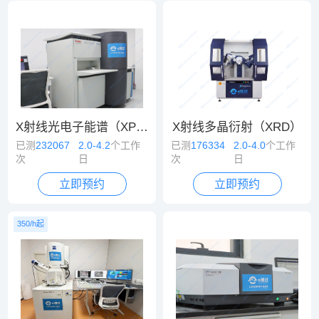
X射线光电子能谱（XPS）
X射线多晶衍射（XRD）
已测
232067
2.0-4.2
个工作
已测
176334
2.0-4.0
个工作
次
日
次
日
立即预约
立即预约
350/h起