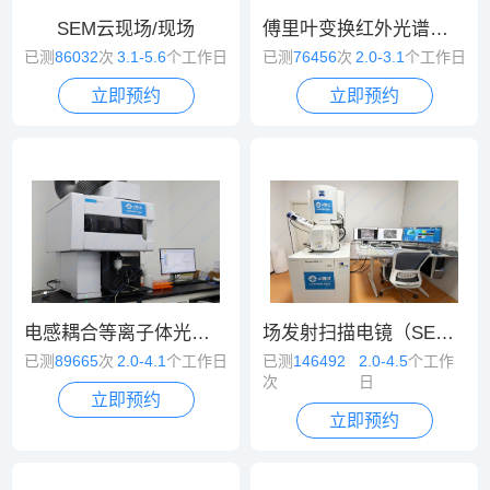
SEM云现场/现场
傅里叶变换红外光谱（FT-IR）
已测
86032
次
3.1-5.6
个工作日
已测
76456
次
2.0-3.1
个工作日
立即预约
立即预约
电感耦合等离子体光谱/质谱（ICP-OES/MS）
场发射扫描电镜（SEM）
已测
89665
次
2.0-4.1
个工作日
已测
146492
2.0-4.5
个工作
次
日
立即预约
立即预约