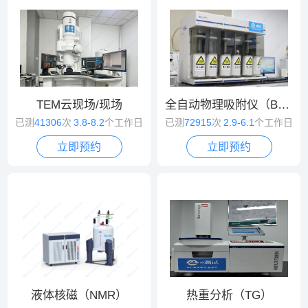
TEM云现场/现场
全自动物理吸附仪（BET）
已测
41306
次
3.8-8.2
个工作日
已测
72915
次
2.9-6.1
个工作日
立即预约
立即预约
液体核磁（NMR）
热重分析（TG）