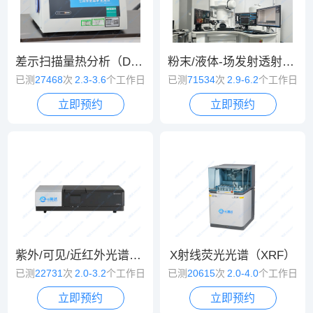
差示扫描量热分析（DSC）
粉末/液体-场发射透射电镜（TEM）
已测
27468
次
2.3-3.6
个工作日
已测
71534
次
2.9-6.2
个工作日
立即预约
立即预约
紫外/可见/近红外光谱（UV/VIS/NIR）
X射线荧光光谱（XRF）
已测
22731
次
2.0-3.2
个工作日
已测
20615
次
2.0-4.0
个工作日
立即预约
立即预约