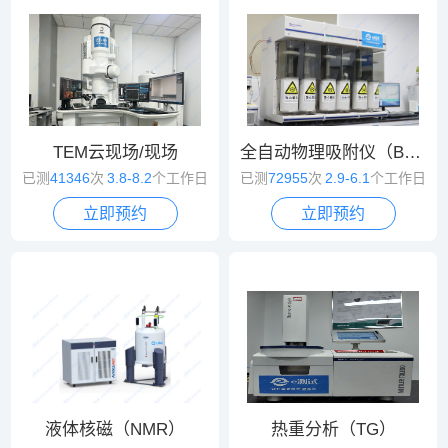
TEM云现场/现场
全自动物理吸附仪（BET）
已测
41346
次
3.8-8.2
个工作日
已测
72955
次
2.9-6.1
个工作日
立即预约
立即预约
液体核磁（NMR）
热重分析（TG）