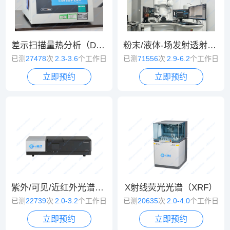
差示扫描量热分析（DSC）
粉末/液体-场发射透射电镜（TEM）
已测
27478
次
2.3-3.6
个工作日
已测
71556
次
2.9-6.2
个工作日
立即预约
立即预约
紫外/可见/近红外光谱（UV/VIS/NIR）
X射线荧光光谱（XRF）
已测
22739
次
2.0-3.2
个工作日
已测
20635
次
2.0-4.0
个工作日
立即预约
立即预约