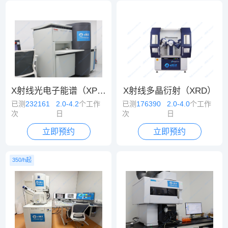
X射线光电子能谱（XPS）
X射线多晶衍射（XRD）
已测
232161
2.0-4.2
个工作
已测
176390
2.0-4.0
个工作
次
日
次
日
立即预约
立即预约
350/h起