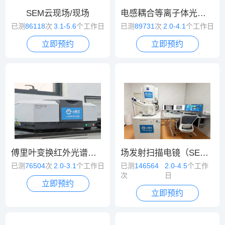
SEM云现场/现场
电感耦合等离子体光谱/质谱（ICP-OES/MS）
已测
86118
次
3.1-5.6
个工作日
已测
89731
次
2.0-4.1
个工作日
立即预约
立即预约
傅里叶变换红外光谱（FT-IR）
场发射扫描电镜（SEM）
已测
76504
次
2.0-3.1
个工作日
已测
146564
2.0-4.5
个工作
次
日
立即预约
立即预约