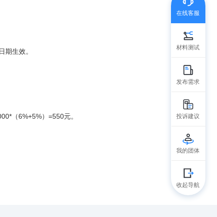
在线客服
材料测试
日期生效。
发布需求
（6%+5%）=550元。
投诉建议
我的团体
收起导航