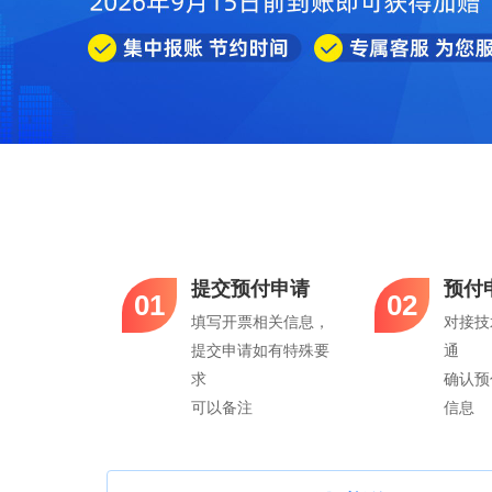
提交预付申请
预付
01
02
填写开票相关信息，
对接技
提交申请如有特殊要
通
求
确认预
可以备注
信息