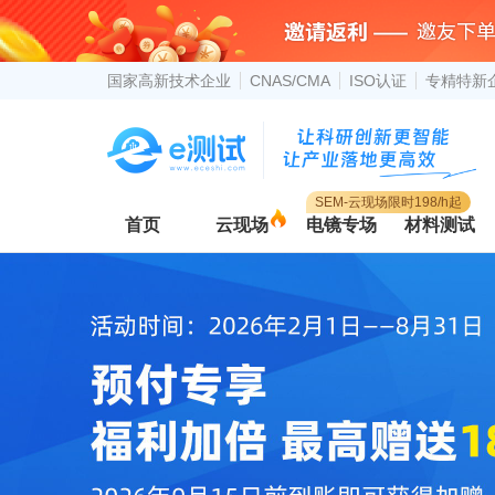
国家高新技术企业
CNAS/CMA
ISO认证
专精特新
SEM-云现场限时198/h起
首页
云现场
电镜专场
材料测试