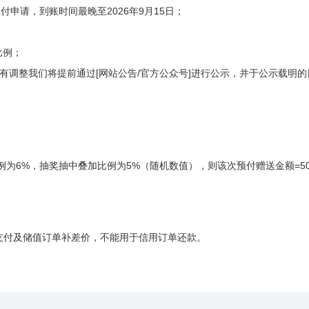
起预付申请，到账时间最晚至2026年9月15日；
比例；
有调整我们将提前通过[网站公告/官方公众号]进行公示，并于公示载明的
为6%，抽奖抽中叠加比例为5%（随机数值），则该次预付赠送金额=5000*
单支付及储值订单补差价，不能用于信用订单还款。