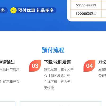
预付流程
申请通过
下载/收到发票
对
03
04
术顾问与您沟
数电发票：在个人中
发票
心【我的发票】中
公转
付优惠和开票
在线下载，更方便、
更快捷