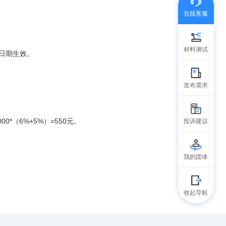
在线客服
材料测试
日期生效。
发布需求
（6%+5%）=550元。
投诉建议
我的团体
收起导航