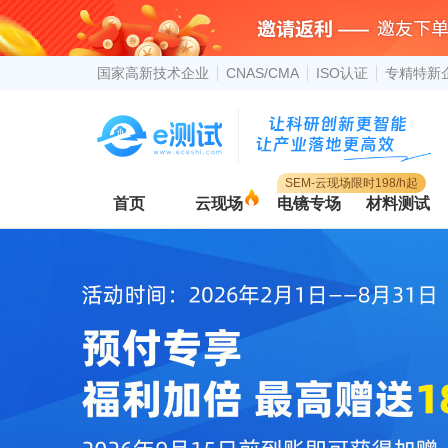
国家高新技术企业
CNAS/CMA
ISO认证
专精特新
SEM-云现场限时198/h起
首页
云现场
电镜专场
材料测试