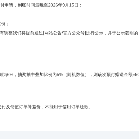
起预付申请，到账时间最晚至2026年9月15日；
比例；
有调整我们将提前通过[网站公告/官方公众号]进行公示，并于公示载明的
为6%，抽奖抽中叠加比例为5%（随机数值），则该次预付赠送金额=5000*
单支付及储值订单补差价，不能用于信用订单还款。