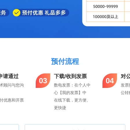
预付流程
申请通过
下载/收到发票
对
03
04
术顾问与您沟
数电发票：在个人中
发票
心【我的发票】中
公转
付优惠和开票
在线下载，更方便、
更快捷