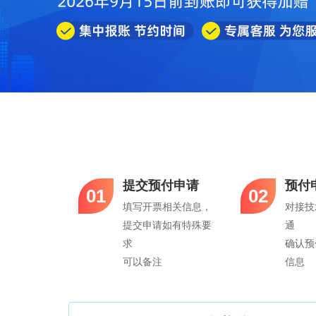
提交预付申请
预付
01
02
填写开票相关信息，
对接技
提交申请如有特殊要
通
求
确认预
可以备注
信息