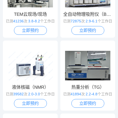
TEM云现场/现场
全自动物理吸附仪（BET）
已测
41236
次
3.8-8.2
个工作日
已测
72875
次
2.9-6.1
个工作日
立即预约
立即预约
液体核磁（NMR）
热重分析（TG）
已测
39582
次
2.0-3.0
个工作日
已测
41894
次
2.2-4.8
个工作日
立即预约
立即预约