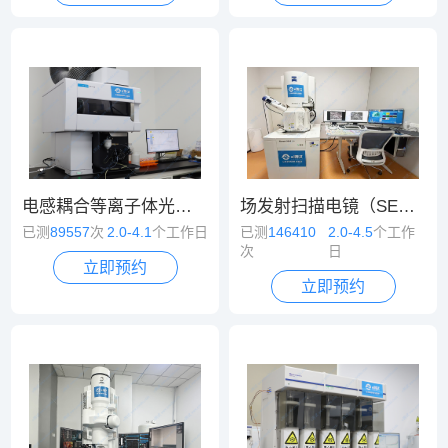
电感耦合等离子体光谱/质谱（ICP-OES/MS）
场发射扫描电镜（SEM）
已测
89557
次
2.0-4.1
个工作日
已测
146410
2.0-4.5
个工作
次
日
立即预约
立即预约