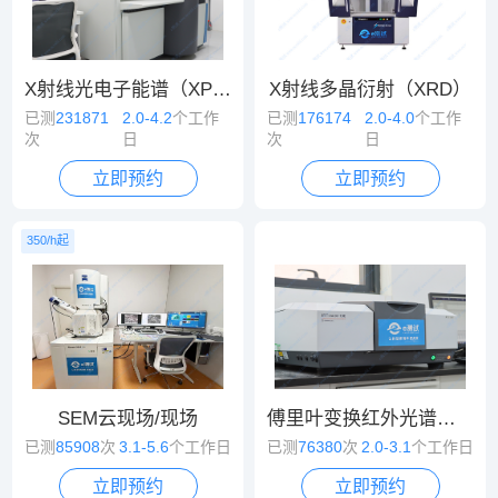
X射线光电子能谱（XPS）
X射线多晶衍射（XRD）
已测
231871
2.0-4.2
个工作
已测
176174
2.0-4.0
个工作
次
日
次
日
立即预约
立即预约
350/h起
SEM云现场/现场
傅里叶变换红外光谱（FT-IR）
已测
85908
次
3.1-5.6
个工作日
已测
76380
次
2.0-3.1
个工作日
立即预约
立即预约