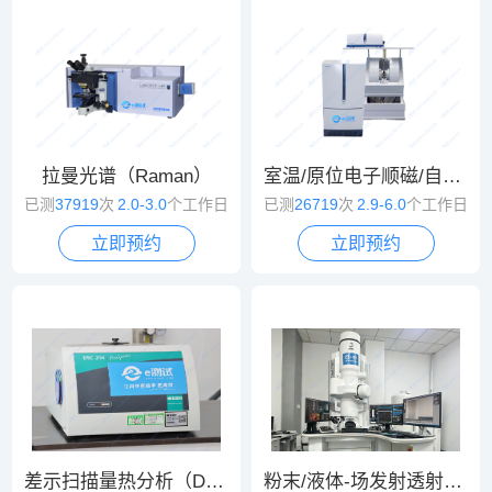
拉曼光谱（Raman）
室温/原位电子顺磁/自旋共振波谱（EPR/ESR）
已测
37919
次
2.0-3.0
个工作日
已测
26719
次
2.9-6.0
个工作日
立即预约
立即预约
差示扫描量热分析（DSC）
粉末/液体-场发射透射电镜（TEM）