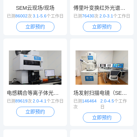
SEM云现场/现场
傅里叶变换红外光谱（FT-IR）
已测
86002
次
3.1-5.6
个工作日
已测
76430
次
2.0-3.1
个工作日
立即预约
立即预约
电感耦合等离子体光谱/质谱（ICP-OES/MS）
场发射扫描电镜（SEM）
已测
89619
次
2.0-4.1
个工作日
已测
146464
2.0-4.5
个工作
次
日
立即预约
立即预约