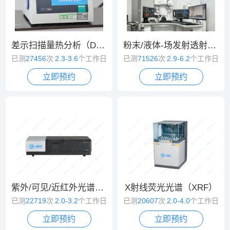
差示扫描量热分析（DSC）
粉末/液体-场发射透射电镜（TEM）
已测
27456
次
2.3-3.6
个工作日
已测
71526
次
2.9-6.2
个工作日
立即预约
立即预约
紫外/可见/近红外光谱（UV/VIS/NIR）
X射线荧光光谱（XRF）
已测
22719
次
2.0-3.2
个工作日
已测
20607
次
2.0-4.0
个工作日
立即预约
立即预约