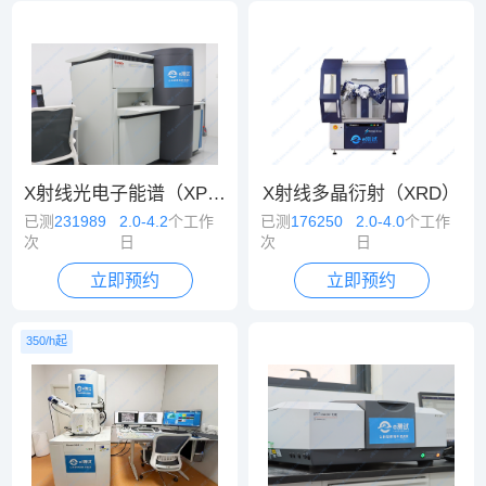
X射线光电子能谱（XPS）
X射线多晶衍射（XRD）
已测
231989
2.0-4.2
个工作
已测
176250
2.0-4.0
个工作
次
日
次
日
立即预约
立即预约
350/h起