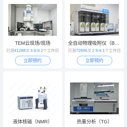
TEM云现场/现场
全自动物理吸附仪（BET）
已测
41288
次
3.8-8.2
个工作日
已测
72895
次
2.9-6.1
个工作日
立即预约
立即预约
液体核磁（NMR）
热重分析（TG）