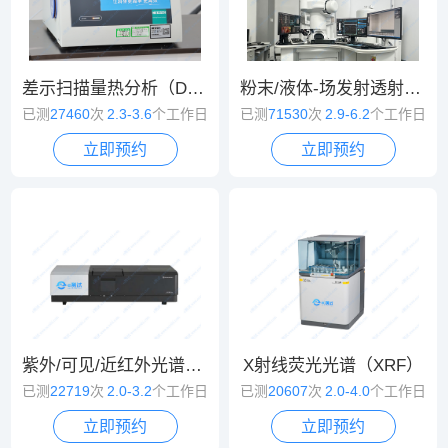
差示扫描量热分析（DSC）
粉末/液体-场发射透射电镜（TEM）
已测
27460
次
2.3-3.6
个工作日
已测
71530
次
2.9-6.2
个工作日
立即预约
立即预约
紫外/可见/近红外光谱（UV/VIS/NIR）
X射线荧光光谱（XRF）
已测
22719
次
2.0-3.2
个工作日
已测
20607
次
2.0-4.0
个工作日
立即预约
立即预约