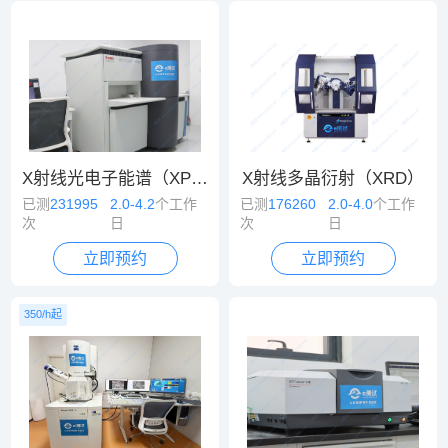
X射线光电子能谱（XPS）
X射线多晶衍射（XRD）
已测
231995
2.0-4.2
个工作
已测
176260
2.0-4.0
个工作
次
日
次
日
立即预约
立即预约
350/h起