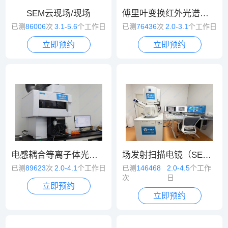
SEM云现场/现场
傅里叶变换红外光谱（FT-IR）
已测
86006
次
3.1-5.6
个工作日
已测
76436
次
2.0-3.1
个工作日
立即预约
立即预约
电感耦合等离子体光谱/质谱（ICP-OES/MS）
场发射扫描电镜（SEM）
已测
89623
次
2.0-4.1
个工作日
已测
146468
2.0-4.5
个工作
次
日
立即预约
立即预约