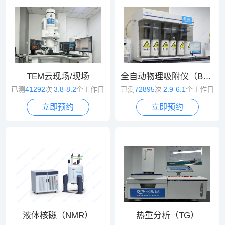
TEM云现场/现场
全自动物理吸附仪（BET）
已测
41292
次
3.8-8.2
个工作日
已测
72895
次
2.9-6.1
个工作日
立即预约
立即预约
液体核磁（NMR）
热重分析（TG）