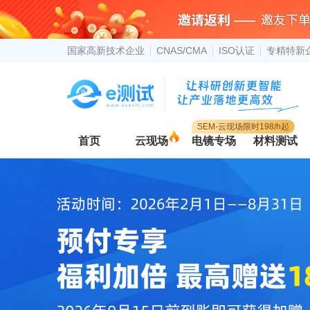
国家高新技术企业
CNAS/CMA
ISO认证
专精特新
SEM-云现场限时198/h起
首页
云现场
电镜专场
材料测试