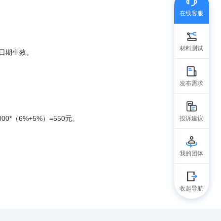
在线客服
材料测试
日期生效。
发布需求
（6%+5%）=550元。
投诉建议
我的团体
收起导航