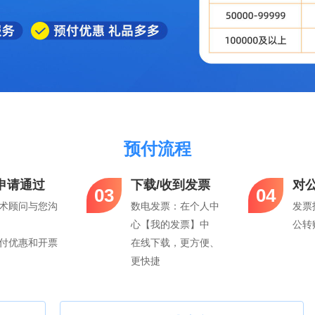
预付流程
申请通过
下载/收到发票
对
03
04
术顾问与您沟
数电发票：在个人中
发票
心【我的发票】中
公转
付优惠和开票
在线下载，更方便、
更快捷