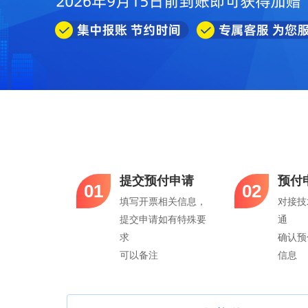
提交预付申请
预付
01
02
填写开票相关信息，
对接技
提交申请如有特殊要
通
求
确认预
可以备注
信息