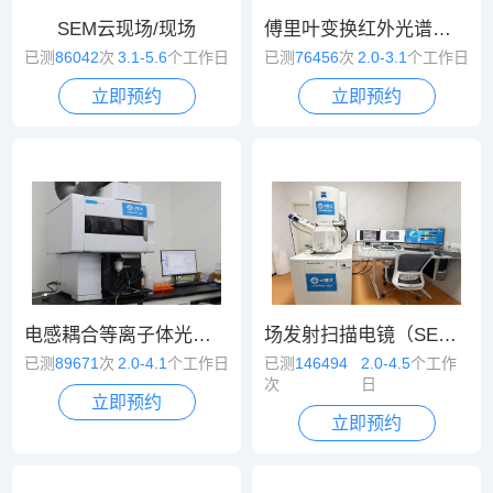
SEM云现场/现场
傅里叶变换红外光谱（FT-IR）
已测
86042
次
3.1-5.6
个工作日
已测
76456
次
2.0-3.1
个工作日
立即预约
立即预约
电感耦合等离子体光谱/质谱（ICP-OES/MS）
场发射扫描电镜（SEM）
已测
89671
次
2.0-4.1
个工作日
已测
146494
2.0-4.5
个工作
次
日
立即预约
立即预约