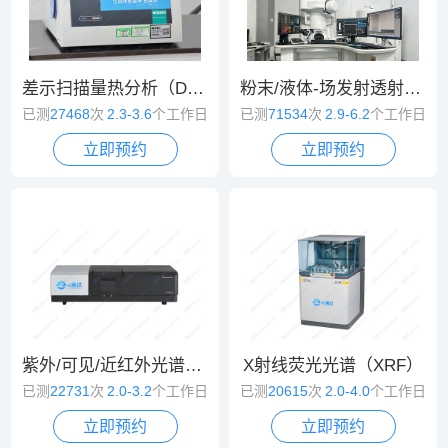
差示扫描量热分析（DSC）
粉末/液体-场发射透射电镜（TEM）
已测
27468
次
2.3-3.6
个工作日
已测
71534
次
2.9-6.2
个工作日
立即预约
立即预约
紫外/可见/近红外光谱（UV/VIS/NIR）
X射线荧光光谱（XRF）
已测
22731
次
2.0-3.2
个工作日
已测
20615
次
2.0-4.0
个工作日
立即预约
立即预约