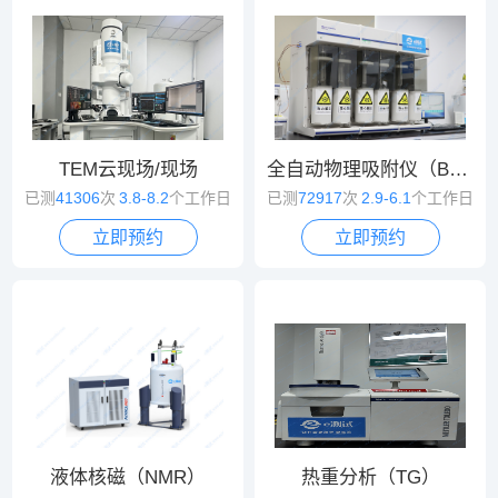
TEM云现场/现场
全自动物理吸附仪（BET）
已测
41306
次
3.8-8.2
个工作日
已测
72917
次
2.9-6.1
个工作日
立即预约
立即预约
液体核磁（NMR）
热重分析（TG）