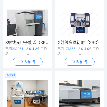
X射线光电子能谱（XPS）
X射线多晶衍射（XRD）
已测
232081
2.0-4.2
个工作
已测
176338
2.0-4.0
个工作
次
日
次
日
立即预约
立即预约
350/h起