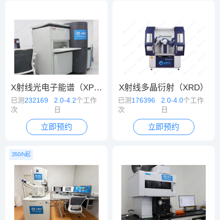
X射线光电子能谱（XPS）
X射线多晶衍射（XRD）
已测
232169
2.0-4.2
个工作
已测
176396
2.0-4.0
个工作
次
日
次
日
立即预约
立即预约
350/h起