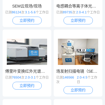
SEM云现场/现场
电感耦合等离子体光谱/质谱（ICP-OES/MS）
已测
86124
次
3.1-5.6
个工作日
已测
89735
次
2.0-4.1
个工作日
立即预约
立即预约
傅里叶变换红外光谱（FT-IR）
场发射扫描电镜（SEM）
已测
76504
次
2.0-3.1
个工作日
已测
146566
2.0-4.5
个工作
次
日
立即预约
立即预约