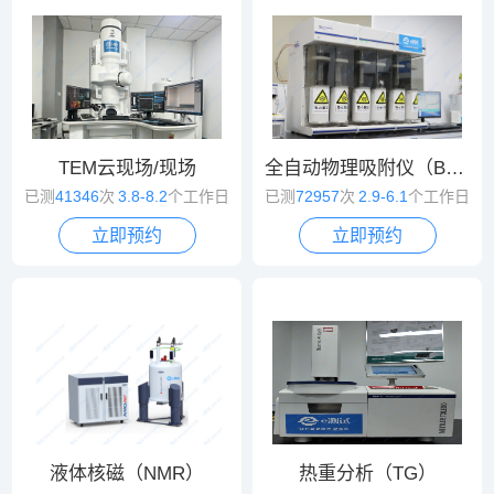
TEM云现场/现场
全自动物理吸附仪（BET）
已测
41346
次
3.8-8.2
个工作日
已测
72957
次
2.9-6.1
个工作日
立即预约
立即预约
液体核磁（NMR）
热重分析（TG）