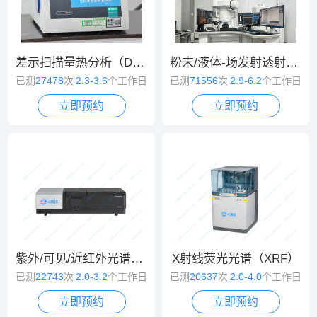
差示扫描量热分析（DSC）
粉末/液体-场发射透射电镜（TEM）
已测
27478
次
2.3-3.6
个工作日
已测
71556
次
2.9-6.2
个工作日
立即预约
立即预约
紫外/可见/近红外光谱（UV/VIS/NIR）
X射线荧光光谱（XRF）
已测
22743
次
2.0-3.2
个工作日
已测
20637
次
2.0-4.0
个工作日
立即预约
立即预约