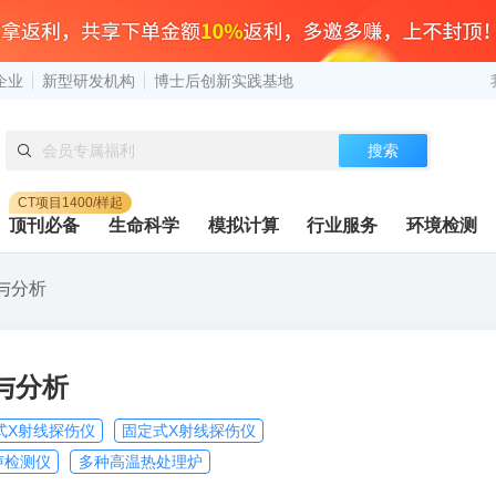
企业
新型研发机构
博士后创新实践基地
搜索
CT项目1400/样起
顶刊必备
生命科学
模拟计算
行业服务
环境检测
与分析
与分析
式X射线探伤仪
固定式X射线探伤仪
声检测仪
多种高温热处理炉