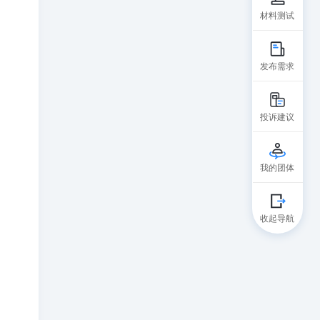
材料测试
发布需求
投诉建议
我的团体
收起导航