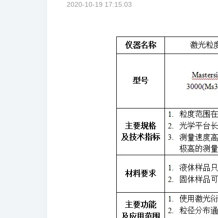
2020-10-19 17:15:03