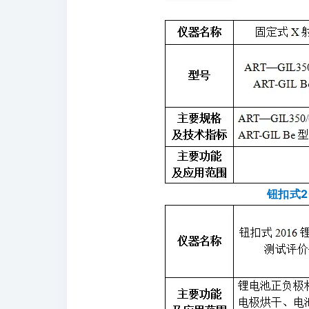
钮扣式
2