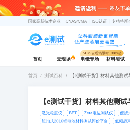
国家高新技术企业
CNAS/CMA
ISO认证
专精特新
SEM-云现场限时198/h起
首页
云现场
电镜专场
材料测试
首页
/
测试百科
/
【e测试干货】材料其他测试
【e测试干货】材料其他测试
激光粒度仪
BET
Zeta电位测试仪
便携
钮扣式2016锂电池材料测试评价平台
低频超