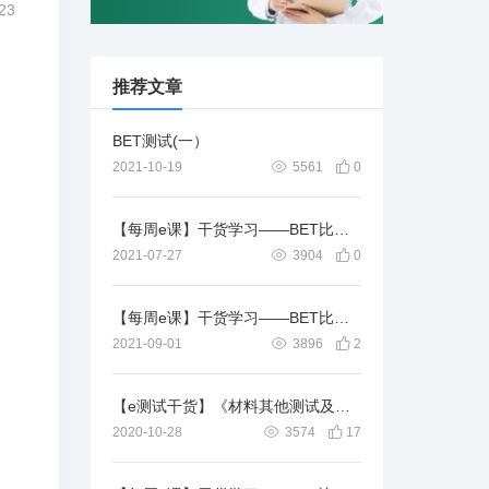
23
推荐文章
BET测试(一）
2021-10-19
5561
0
【每周e课】干货学习——BET比表面积及孔径测试小知识
2021-07-27
3904
0
【每周e课】干货学习——BET比表面积及孔径测试小知识2.0
2021-09-01
3896
2
【e测试干货】《材料其他测试及分析》
2020-10-28
3574
17