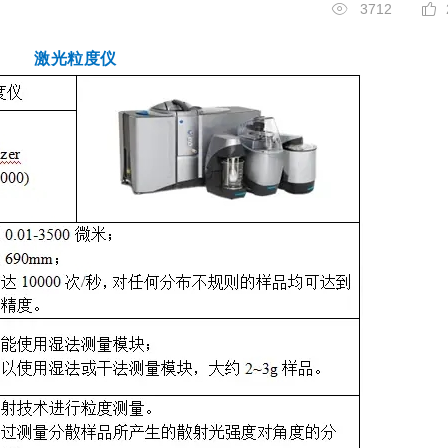
3712
激光粒度仪