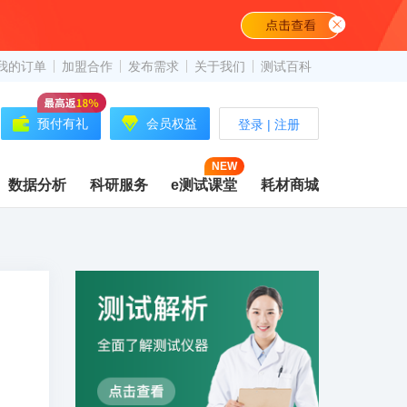
我的订单
加盟合作
发布需求
关于我们
测试百科
预付有礼
会员权益
登录
|
注册
NEW
数据分析
科研服务
e测试课堂
耗材商城