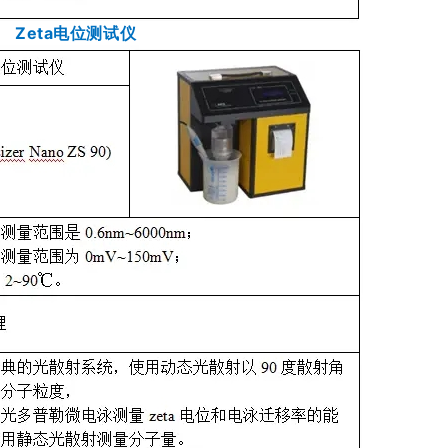
Zeta
电位测试仪