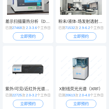
差示扫描量热分析（DSC）
粉末/液体-场发射透射电镜（TEM）
已测
27468
次
2.3-3.6
个工作日
已测
71532
次
2.9-6.2
个工作日
立即预约
立即预约
紫外/可见/近红外光谱（UV/VIS/NIR）
X射线荧光光谱（XRF）
已测
22725
次
2.0-3.2
个工作日
已测
20613
次
2.0-4.0
个工作日
立即预约
立即预约