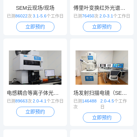
SEM云现场/现场
傅里叶变换红外光谱（FT-IR）
已测
86022
次
3.1-5.6
个工作日
已测
76450
次
2.0-3.1
个工作日
立即预约
立即预约
电感耦合等离子体光谱/质谱（ICP-OES/MS）
场发射扫描电镜（SEM）
已测
89663
次
2.0-4.1
个工作日
已测
146488
2.0-4.5
个工作
次
日
立即预约
立即预约