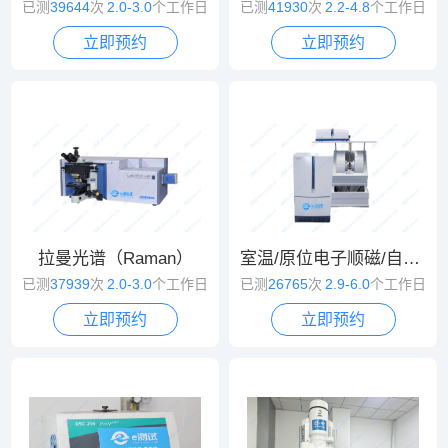
已测
39644
次
2.0-3.0
个工作日
已测
41930
次
2.2-4.8
个工作日
立即预约
立即预约
拉曼光谱（Raman）
室温/原位电子顺磁/自旋共振波谱（EPR/ESR）
已测
37939
次
2.0-3.0
个工作日
已测
26765
次
2.9-6.0
个工作日
立即预约
立即预约