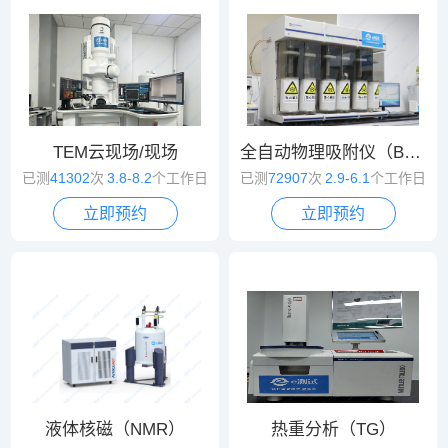
TEM云现场/现场
全自动物理吸附仪（BET）
已测
41302
次
3.8-8.2
个工作日
已测
72907
次
2.9-6.1
个工作日
立即预约
立即预约
液体核磁（NMR）
热重分析（TG）