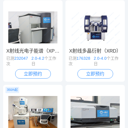
X射线光电子能谱（XPS）
X射线多晶衍射（XRD）
已测
232047
2.0-4.2
个工作
已测
176328
2.0-4.0
个工作
次
日
次
日
立即预约
立即预约
350/h起