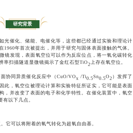
研究背景
如光催化、储能、电催化等，这些都已经通过实验和理论计
）在1960年首次被提出，并用于研究与固体表面接触的气体。
道显微镜发现，表面氧空位可以作为反应位点，将一氧化碳转化
分辨率扫描隧道显微镜揭示了金红石型TiO
上存在氧空位。
2
面协同异质催化反应中（CuO/VO
/Ti
Sn
O
）发挥了
x
0.5
0.5
2
。因此，氧空位被理论计算和实验特征所证实，它可能是表面
构，并改变了表面的电子和化学特性。在催化装置中，氧空
要有以下几点。
点。它可以将附着的氧气转化为超氧自由基。