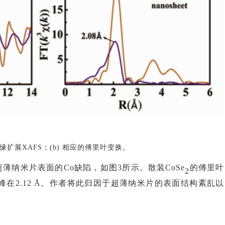
o K边缘扩展XAFS；(b) 相应的傅里叶变换。
超薄纳米片表面的
Co缺陷，如图3所示。散装CoSe
的傅里叶
2
主峰在2.12 Å。作者将此归因于超薄纳米片的表面结构紊乱以