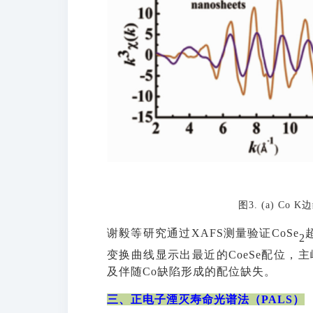
图3. (a) C
谢毅等研究通过
XAFS测量验证CoSe
2
变换曲线显示出最近的
CoeSe配位，
及伴随Co缺陷形成的配位缺失。
三、
正电子湮灭寿命光谱法（
PALS）