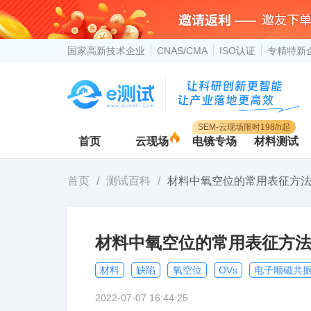
国家高新技术企业
CNAS/CMA
ISO认证
专精特新
SEM-云现场限时198/h起
首页
云现场
电镜专场
材料测试
首页
/
测试百科
/
材料中氧空位的常用表征方
材料中氧空位的常用表征方
材料
缺陷
氧空位
OVs
电子顺磁共
2022-07-07 16:44:25