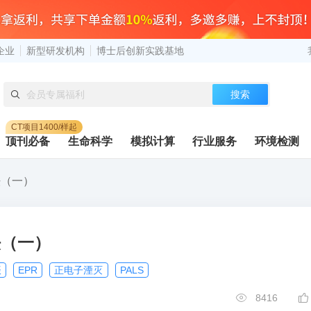
企业
新型研发机构
博士后创新实践基地
搜索
CT项目1400/样起
顶刊必备
生命科学
模拟计算
行业服务
环境检测
法（一）
法（一）
振
EPR
正电子湮灭
PALS
8416