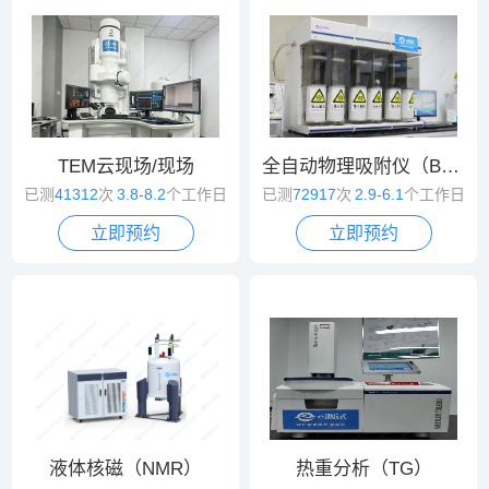
TEM云现场/现场
全自动物理吸附仪（BET）
已测
41312
次
3.8-8.2
个工作日
已测
72917
次
2.9-6.1
个工作日
立即预约
立即预约
液体核磁（NMR）
热重分析（TG）