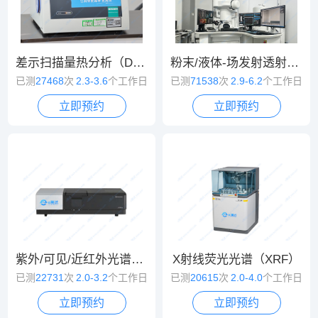
差示扫描量热分析（DSC）
粉末/液体-场发射透射电镜（TEM）
已测
27468
次
2.3-3.6
个工作日
已测
71538
次
2.9-6.2
个工作日
立即预约
立即预约
紫外/可见/近红外光谱（UV/VIS/NIR）
X射线荧光光谱（XRF）
已测
22731
次
2.0-3.2
个工作日
已测
20615
次
2.0-4.0
个工作日
立即预约
立即预约