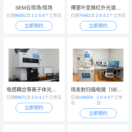
SEM云现场/现场
傅里叶变换红外光谱（FT-IR）
已测
86052
次
3.1-5.6
个工作日
已测
76462
次
2.0-3.1
个工作日
立即预约
立即预约
电感耦合等离子体光谱/质谱（ICP-OES/MS）
场发射扫描电镜（SEM）
已测
89671
次
2.0-4.1
个工作日
已测
146504
2.0-4.5
个工作
次
日
立即预约
立即预约