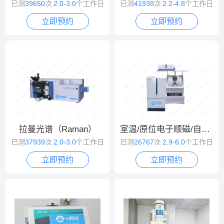
已测
39650
次
2.0-3.0
个工作日
已测
41938
次
2.2-4.8
个工作日
立即预约
立即预约
拉曼光谱（Raman）
室温/原位电子顺磁/自旋共振波谱（EPR/ESR）
已测
37939
次
2.0-3.0
个工作日
已测
26767
次
2.9-6.0
个工作日
立即预约
立即预约