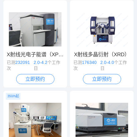
X射线光电子能谱（XPS）
X射线多晶衍射（XRD）
已测
232091
2.0-4.2
个工作
已测
176340
2.0-4.0
个工作
次
日
次
日
立即预约
立即预约
350/h起